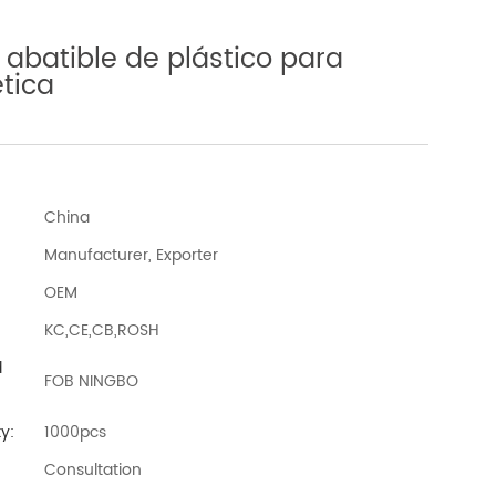
 abatible de plástico para
tica
China
Manufacturer, Exporter
OEM
KC,CE,CB,ROSH
d
FOB NINGBO
y:
1000pcs
Consultation