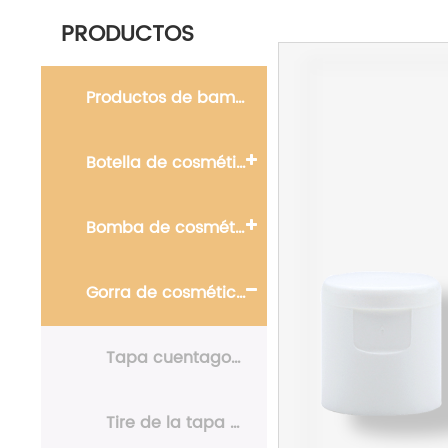
PRODUCTOS
Productos de bambú
Botella de cosméticos
Bomba de cosméticos
Gorra de cosméticos
Tapa cuentagotas
Tire de la tapa de empuje