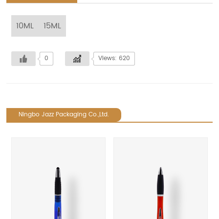
10ML
15ML
0
Views: 620
Ningbo Jazz Packaging Co.,Ltd.