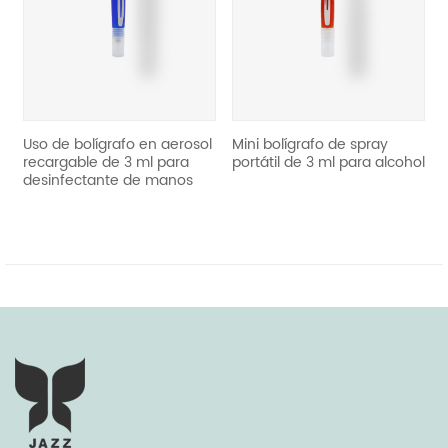
revious
so de bolígrafo en aerosol
Mini bolígrafo de spray
reuti
ecargable de 3 ml para
portátil de 3 ml para alcohol
aeros
esinfectante de manos