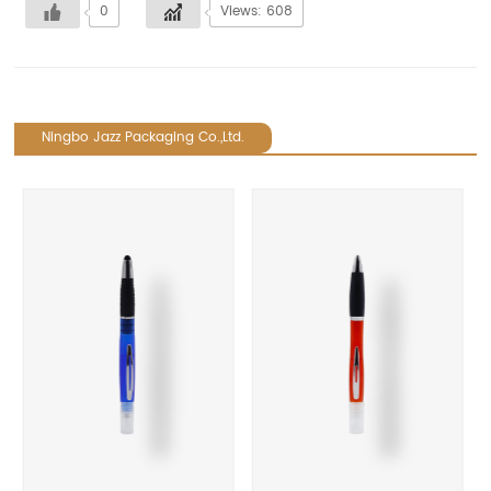
0
Views: 608
Ningbo Jazz Packaging Co.,Ltd.
revious