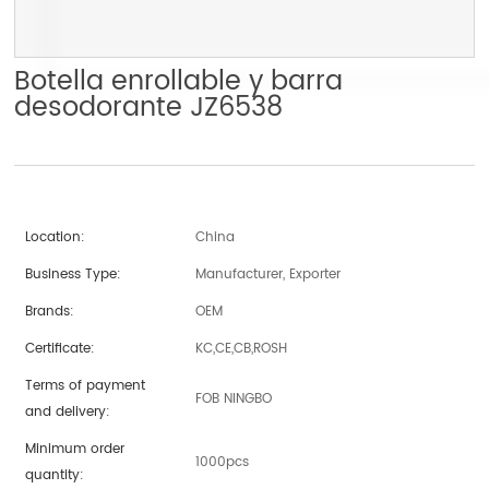
Botella enrollable y barra
desodorante JZ6538
Location:
China
Business Type:
Manufacturer, Exporter
Brands:
OEM
Certificate:
KC,CE,CB,ROSH
Terms of payment
FOB NINGBO
and delivery:
Minimum order
1000pcs
quantity: