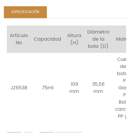
ESPECIFICACIÓN
Diámetro
Artículo
Altura
Capacidad
de la
Materi
No
(H)
bola (D)
Cuerp
de la
botella
PP
109
35,56
JZ6538
75ml
Gorra
mm
mm
PP
Bola 
carcas
PP y P