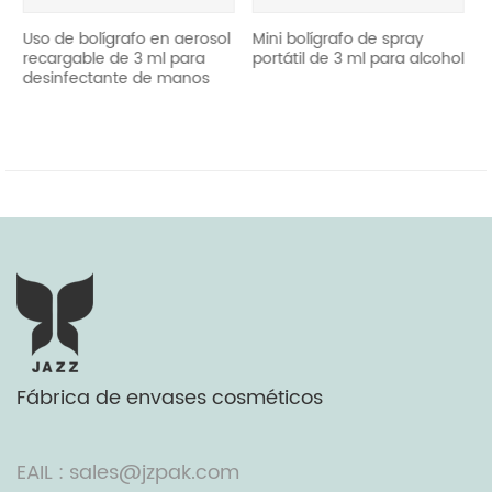
bolígrafo en aerosol
Mini bolígrafo de spray
reutilizar 5m
ble de 3 ml para
portátil de 3 ml para alcohol
aerosol portá
ctante de manos
Fábrica de envases cosméticos
EAIL : sales@jzpak.com