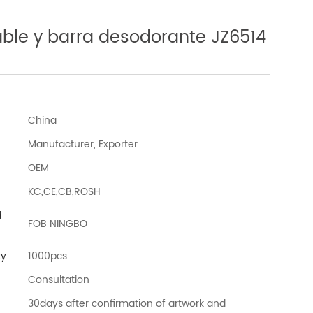
lable y barra desodorante JZ6514
China
Manufacturer, Exporter
OEM
KC,CE,CB,ROSH
d
FOB NINGBO
y:
1000pcs
Consultation
30days after confirmation of artwork and