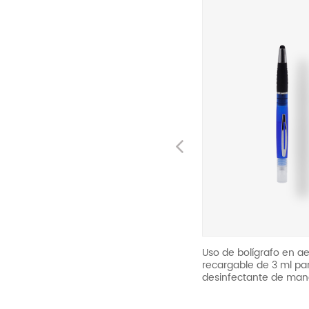
Previous
tico
Tapa de prensa de plástico de
Uso de bolígrafo en ae
aluminio 24/410 Tapa superior de
recargable de 3 ml pa
disco dorado
desinfectante de man