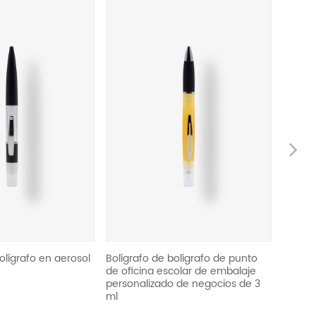
Ne
bolígrafo en aerosol
Bolígrafo de bolígrafo de punto
Rociado
de oficina escolar de embalaje
bomba
personalizado de negocios de 3
perfum
ml
la bot