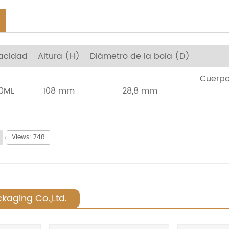
acidad
Altura (H)
Diámetro de la bola (D)
Cuerpo 
0ML
108 mm
28,8 mm
Views: 748
kaging Co.,Ltd.