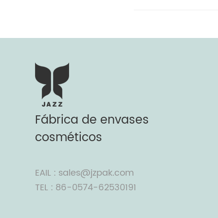
Fábrica de envases
cosméticos
EAIL : sales@jzpak.com
TEL : 86-0574-62530191