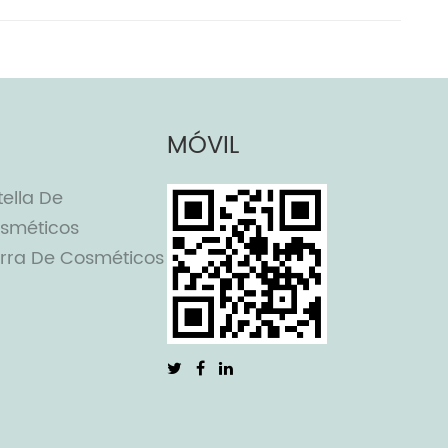
MÓVIL
tella De
sméticos
rra De Cosméticos