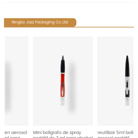
Ningbo Jazz Packaging Co.,Ltd.
revious
l
Mini bolígrafo de spray
reutilizar 5ml bolígrafo en