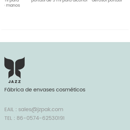
portátil de 3 ml para alcohol
aerosol portátil
Fábrica de envases cosméticos
EAIL : sales@jzpak.com
TEL : 86-0574-62530191