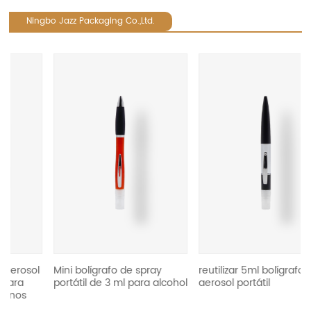
Ningbo Jazz Packaging Co.,Ltd.
revious
l
Mini bolígrafo de spray
reutilizar 5ml bolígrafo en
portátil de 3 ml para alcohol
aerosol portátil