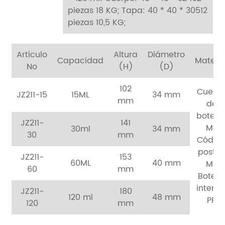
piezas 18 KG;
Tapa: 40 * 40 * 30512
piezas 10,5 KG;
Artículo
Altura
Diámetro
Capacidad
Materia
No
(H)
(D)
102
Cuerp
JZ211-15
15ML
34 mm
mm
de
botella
JZ211-
141
MS
30ml
34 mm
30
mm
Códig
postal
JZ211-
153
60ML
40 mm
MS
60
mm
Botell
interior
JZ211-
180
120 ml
48 mm
PP
120
mm