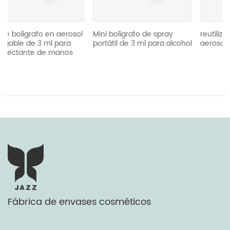
 en aerosol
Mini bolígrafo de spray
reutilizar 5ml bolígra
ml para
portátil de 3 ml para alcohol
aerosol portátil
de manos
Fábrica de envases cosméticos