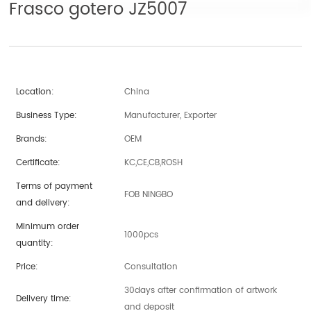
Frasco gotero JZ5007
Location:
China
Business Type:
Manufacturer, Exporter
Brands:
OEM
Certificate:
KC,CE,CB,ROSH
Terms of payment
FOB NINGBO
and delivery:
Minimum order
1000pcs
quantity:
Price:
Consultation
30days after confirmation of artwork
Delivery time:
and deposit