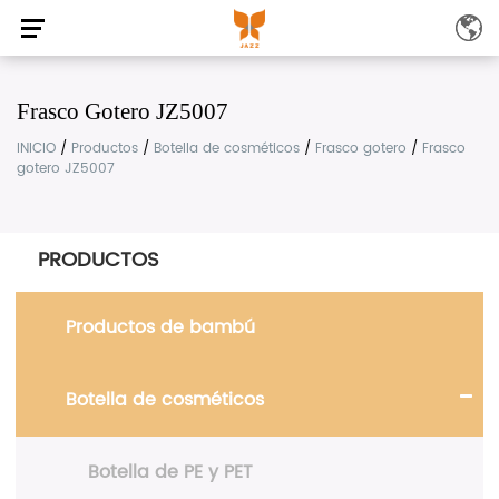
Frasco Gotero JZ5007
INICIO
/
Productos
/
Botella de cosméticos
/
Frasco gotero
/
Frasco
gotero JZ5007
PRODUCTOS
Productos de bambú
Botella de cosméticos
Botella de PE y PET