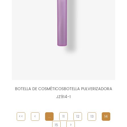
BOTELLA DE COSMÉTICOSBOTELLA PULVERIZADORA
JZ914-1
<<
<
...
11
12
13
14
15
>