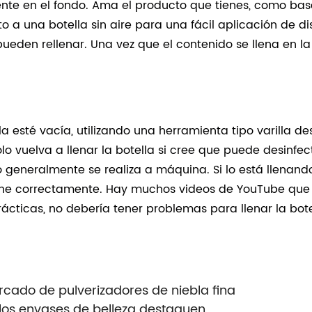
ente en el fondo. Ama el producto que tienes, como ba
o a una botella sin aire para una fácil aplicación de d
 pueden rellenar.
Una vez que el contenido se llena en la 
la esté vacía, utilizando una herramienta tipo varilla d
o vuelva a llenar la botella si cree que puede desinfe
o generalmente se realiza a máquina.
Si lo está llenan
ione correctamente.
Hay muchos videos de YouTube que 
cticas, no debería tener problemas para llenar la bote
ado de pulverizadores de niebla fina
los envases de belleza destaquen