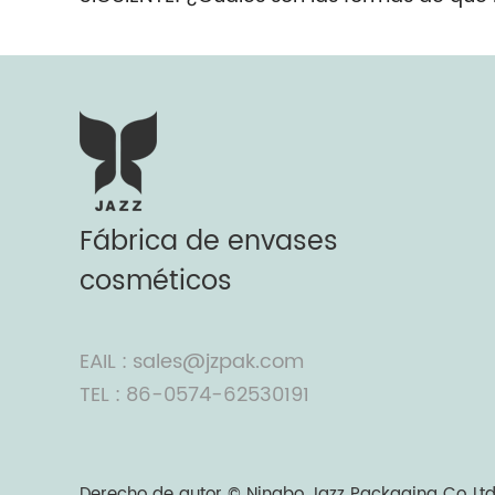
Fábrica de envases
cosméticos
EAIL : sales@jzpak.com
TEL : 86-0574-62530191
Derecho de autor ©
Ningbo Jazz Packaging Co.,Ltd