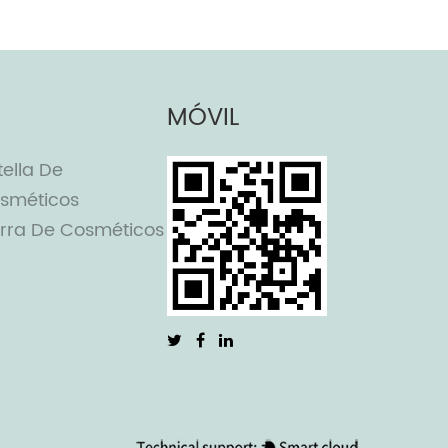
MÓVIL
tella De
sméticos
rra De Cosméticos